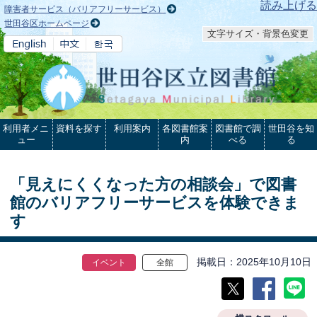
本文へ
読み上げる
障害者サービス（バリアフリーサービス）
世田谷区ホームページ
文字サイズ・背景色変更
利用者メニ
資料を探す
利用案内
各図書館案
図書館で調
世田谷を知
ュー
内
べる
る
「見えにくくなった方の相談会」で図書
館のバリアフリーサービスを体験できま
す
掲載日
2025年10月10日
イベント
全館