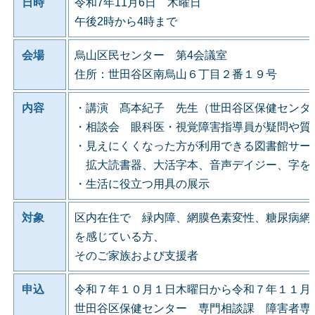
日時
令和7年11月6日 木曜日
午後2時から4時まで
会場
烏山区民センター 第4会議室
住所：世田谷区南烏山６丁目２番１９号
内容
・講演 髙本紀子 先生（世田谷区保健センタ
・相談会 眼科医・視覚障害指導員が疑問や質
・見えにくくなった方が利用できる図書館サー
拡大読書器、大活字本、音声デイジー、字を
・生活に役立つ用具の展示
対象
区内在住で 緑内障、網膜色素変性、糖尿病網
を感じている方、
そのご家族および支援者
申込
令和７年１０月１日木曜日から令和７年１１月
世田谷区保健センター 専門相談課 障害者専門相談係