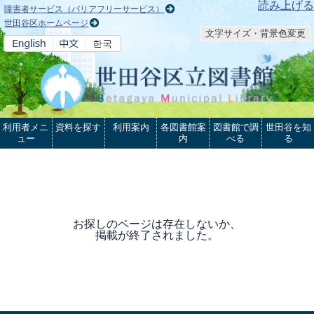
本文へ
読み上げる
障害者サービス（バリアフリーサービス）
世田谷区ホームページ
文字サイズ・背景色変更
利用者メニ
資料を探す
利用案内
各図書館案
図書館で調
世田谷を知
ュー
内
べる
る
お探しのページは存在しないか、
掲載が終了されました。