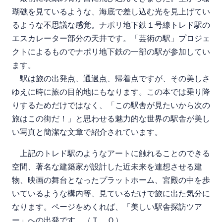
瑚礁を見ているような、海底で差し込む光を見上げてい
るような不思議な感覚。ナポリ地下鉄１号線トレド駅の
エスカレーター部分の天井です。「芸術の駅」プロジェ
クトによるものでナポリ地下鉄の一部の駅が参加してい
ます。
駅は旅の出発点、通過点、帰着点ですが、その美しさ
ゆえに時に旅の目的地にもなります。この本では乗り降
りするためだけではなく、「この駅舎が見たいから次の
旅はこの街だ！」と思わせる魅力的な世界の駅舎が美し
い写真と簡潔な文章で紹介されています。
上記のトレド駅のようなアートに触れることのできる
空間、著名な建築家が設計した近未来を連想させる建
物、映画の舞台となったプラットホーム、宮殿の中を歩
いているような構内等、見ているだけで旅に出た気分に
なります。ページをめくれば、「美しい駅舎探訪ツア
ー」への出発です。（Ｔ．Ｏ）