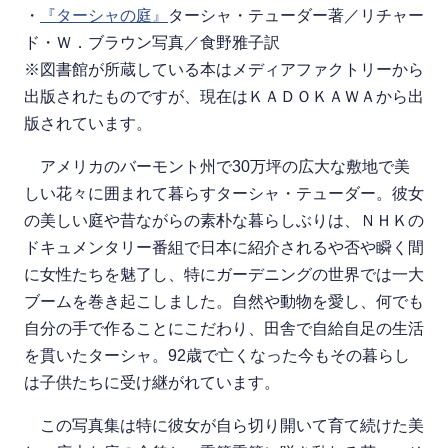
・
『ターシャの庭』
ターシャ・テューダー著／リチャー
ド・Ｗ．ブラウン写真／食野雅子訳
※図書館が所蔵している本はメディアファクトリーから
出版されたものですが、現在はＫＡＤＯＫＡＷＡから出
版されています。
アメリカのバーモント州で30万坪の広大な敷地で美
しい花々に囲まれて暮らすターシャ・テューダー。彼女
の美しい庭や昔ながらの素朴な暮らしぶりは、ＮＨＫの
ドキュメンタリー番組で日本に紹介されるや否や瞬く間
に女性たちを魅了し、特にガーデニングの世界では一大
ブームを巻き起こしました。自然や動物を愛し、何でも
自分の手で作ることにこだわり、田舎で自給自足の生活
を貫いたターシャ。92歳で亡くなった今もその暮らし
は子供たちに受け継がれています。
この写真集は特に彼女が自ら切り開いて育て続けた美