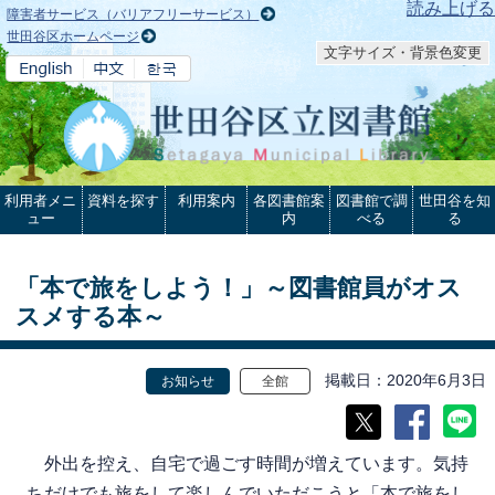
本文へ
読み上げる
障害者サービス（バリアフリーサービス）
世田谷区ホームページ
文字サイズ・背景色変更
利用者メニ
資料を探す
利用案内
各図書館案
図書館で調
世田谷を知
ュー
内
べる
る
「本で旅をしよう！」～図書館員がオス
スメする本～
掲載日
2020年6月3日
お知らせ
全館
外出を控え、自宅で過ごす時間が増えています。気持
ちだけでも旅をして楽しんでいただこうと「本で旅をし