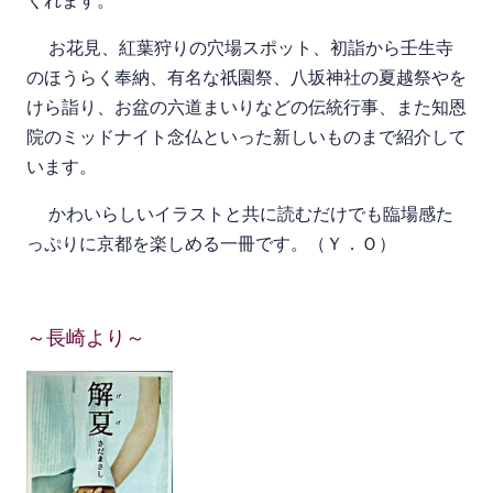
くれます。
お花見、紅葉狩りの穴場スポット、初詣から壬生寺
のほうらく奉納、有名な祇園祭、八坂神社の夏越祭やを
けら詣り、お盆の六道まいりなどの伝統行事、また知恩
院のミッドナイト念仏といった新しいものまで紹介して
います。
かわいらしいイラストと共に読むだけでも臨場感た
っぷりに京都を楽しめる一冊です。（Ｙ．Ｏ）
～長崎より～