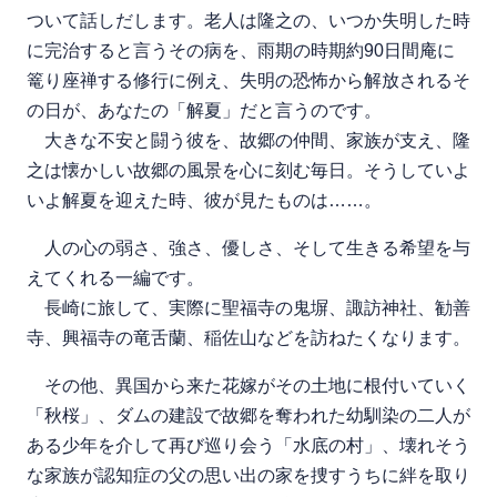
ついて話しだします。老人は隆之の、いつか失明した時
に完治すると言うその病を、雨期の時期約90日間庵に
篭り座禅する修行に例え、失明の恐怖から解放されるそ
の日が、あなたの「解夏」だと言うのです。
大きな不安と闘う彼を、故郷の仲間、家族が支え、隆
之は懐かしい故郷の風景を心に刻む毎日。そうしていよ
いよ解夏を迎えた時、彼が見たものは……。
人の心の弱さ、強さ、優しさ、そして生きる希望を与
えてくれる一編です。
長崎に旅して、実際に聖福寺の鬼塀、諏訪神社、勧善
寺、興福寺の竜舌蘭、稲佐山などを訪ねたくなります。
その他、異国から来た花嫁がその土地に根付いていく
「秋桜」、ダムの建設で故郷を奪われた幼馴染の二人が
ある少年を介して再び巡り会う「水底の村」、壊れそう
な家族が認知症の父の思い出の家を捜すうちに絆を取り