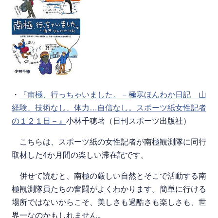
・
『南極、行っちゃいました。－極寒ほんわか日記 山
経験、技術なし、体力…自信なし。スポーツ紙女性記者
の１２１日－』
小林千穂著（日刊スポーツ出版社）
こちらは、スポーツ紙の女性記者が南極観測隊に同行
取材した4か月間の楽しい滞在記です。
併せて読むと、南極の厳しい自然とそこで活動する南
極観測隊員たちの奮闘がよくわかります。簡単に行ける
場所ではないからこそ、美しさも過酷さも楽しさも、世
界一なのかもしれません。