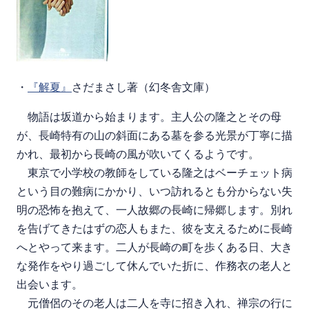
・
『解夏』
さだまさし著（幻冬舎文庫）
物語は坂道から始まります。主人公の隆之とその母
が、長崎特有の山の斜面にある墓を参る光景が丁寧に描
かれ、最初から長崎の風が吹いてくるようです。
東京で小学校の教師をしている隆之はベーチェット病
という目の難病にかかり、いつ訪れるとも分からない失
明の恐怖を抱えて、一人故郷の長崎に帰郷します。別れ
を告げてきたはずの恋人もまた、彼を支えるために長崎
へとやって来ます。二人が長崎の町を歩くある日、大き
な発作をやり過ごして休んでいた折に、作務衣の老人と
出会います。
元僧侶のその老人は二人を寺に招き入れ、禅宗の行に