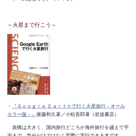
～火星まで行こう～
・
『Ｇｏｏｇｌｅ Ｅａｒｔｈで行く火星旅行－オール
カラー版－』
後藤和久著／小松吾郎著（岩波書店）
規模は大きく、国内旅行どころか海外旅行を越えて宇
宙まで、気分だけではなく実際に実行できる本です。