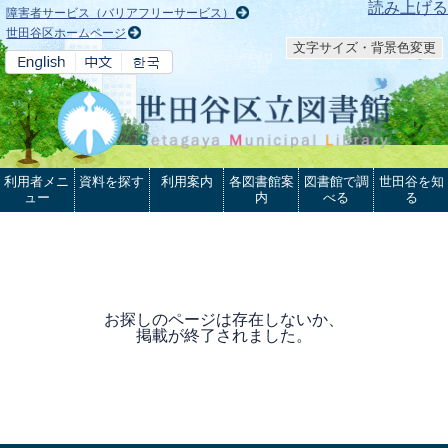
本文へ
読み上げる
障害者サービス（バリアフリーサービス）
世田谷区ホームページ
文字サイズ・背景色変更
利用者メニ
資料を探す
利用案内
各図書館案
図書館で調
世田谷を知
ュー
内
べる
る
お探しのページは存在しないか、
掲載が終了されました。