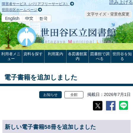
本文へ
読み上げる
障害者サービス（バリアフリーサービス）
世田谷区ホームページ
文字サイズ・背景色変更
利用者メニ
資料を探す
利用案内
各図書館案
図書館で調
世田谷を知
ュー
内
べる
る
電子書籍を追加しました
掲載日
2026年7月1日
お知らせ
全館
新しい電子書籍58冊を追加しました