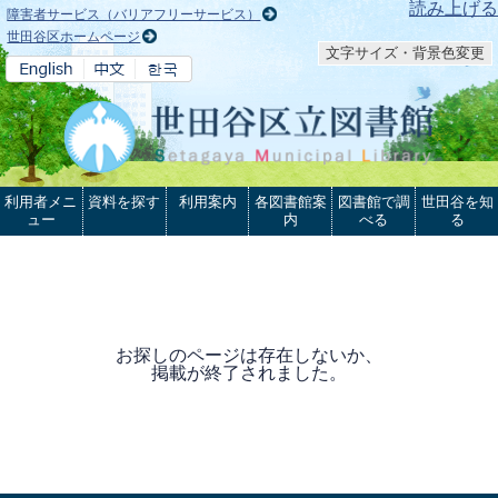
本文へ
読み上げる
障害者サービス（バリアフリーサービス）
世田谷区ホームページ
文字サイズ・背景色変更
利用者メニ
資料を探す
利用案内
各図書館案
図書館で調
世田谷を知
ュー
内
べる
る
お探しのページは存在しないか、
掲載が終了されました。