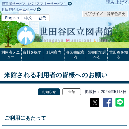
本文へ
読み上げる
障害者サービス（バリアフリーサービス）
世田谷区ホームページ
文字サイズ・背景色変更
利用者メニ
資料を探す
利用案内
各図書館案
図書館で調
世田谷を知
ュー
内
べる
る
来館される利用者の皆様へのお願い
掲載日
2024年5月8日
お知らせ
全館
ご利用にあたって