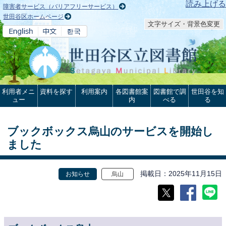
本文へ
読み上げる
障害者サービス（バリアフリーサービス）
世田谷区ホームページ
文字サイズ・背景色変更
利用者メニ
資料を探す
利用案内
各図書館案
図書館で調
世田谷を知
ュー
内
べる
る
ブックボックス烏山のサービスを開始し
ました
掲載日
2025年11月15日
お知らせ
烏山