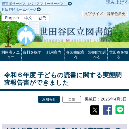
本文へ
読み上げる
障害者サービス（バリアフリーサービス）
世田谷区ホームページ
文字サイズ・背景色変更
利用者メニ
資料を探す
利用案内
各図書館案
図書館で調
世田谷を知
ュー
内
べる
る
令和６年度 子どもの読書に関する実態調
査報告書ができました
掲載日
2025年4月3日
お知らせ
全館