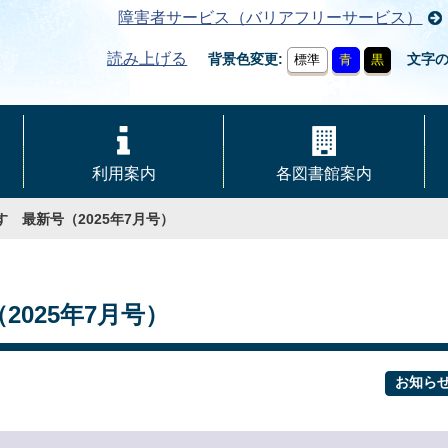
障害者サービス（バリアフリーサービス）
読み上げる
背景色変更
文字
標準
青
黒
利用案内
各図書館案内
す 最新号（2025年7月号）
025年7月号）
お知ら