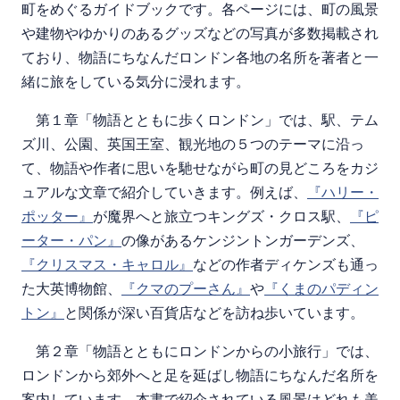
町をめぐるガイドブックです。各ページには、町の風景
や建物やゆかりのあるグッズなどの写真が多数掲載され
ており、物語にちなんだロンドン各地の名所を著者と一
緒に旅をしている気分に浸れます。
第１章「物語とともに歩くロンドン」では、駅、テム
ズ川、公園、英国王室、観光地の５つのテーマに沿っ
て、物語や作者に思いを馳せながら町の見どころをカジ
ュアルな文章で紹介していきます。例えば、
『ハリー・
ポッター』
が魔界へと旅立つキングズ・クロス駅、
『ピ
ーター・パン』
の像があるケンジントンガーデンズ、
『クリスマス・キャロル』
などの作者ディケンズも通っ
た大英博物館、
『クマのプーさん』
や
『くまのパディン
トン』
と関係が深い百貨店などを訪ね歩いています。
第２章「物語とともにロンドンからの小旅行」では、
ロンドンから郊外へと足を延ばし物語にちなんだ名所を
案内しています。本書で紹介されている風景はどれも美