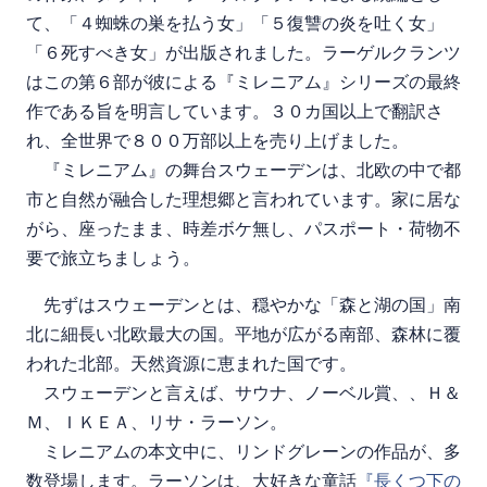
て、「４蜘蛛の巣を払う女」「５復讐の炎を吐く女」
「６死すべき女」が出版されました。ラーゲルクランツ
はこの第６部が彼による『ミレニアム』シリーズの最終
作である旨を明言しています。３０カ国以上で翻訳さ
れ、全世界で８００万部以上を売り上げました。
『ミレニアム』の舞台スウェーデンは、北欧の中で都
市と自然が融合した理想郷と言われています。家に居な
がら、座ったまま、時差ボケ無し、パスポート・荷物不
要で旅立ちましょう。
先ずはスウェーデンとは、穏やかな「森と湖の国」南
北に細長い北欧最大の国。平地が広がる南部、森林に覆
われた北部。天然資源に恵まれた国です。
スウェーデンと言えば、サウナ、ノーベル賞、、Ｈ＆
Ｍ、ＩＫＥＡ、リサ・ラーソン。
ミレニアムの本文中に、リンドグレーンの作品が、多
数登場します。ラーソンは、大好きな童話
『長くつ下の