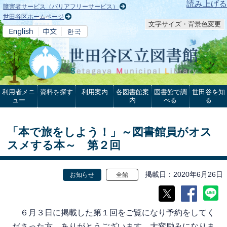
本文へ
読み上げる
障害者サービス（バリアフリーサービス）
世田谷区ホームページ
文字サイズ・背景色変更
利用者メニ
資料を探す
利用案内
各図書館案
図書館で調
世田谷を知
ュー
内
べる
る
「本で旅をしよう！」～図書館員がオス
スメする本～ 第２回
掲載日
2020年6月26日
お知らせ
全館
６月３日に掲載した第１回をご覧になり予約をしてく
ださった方、ありがとうございます。大変励みになりま