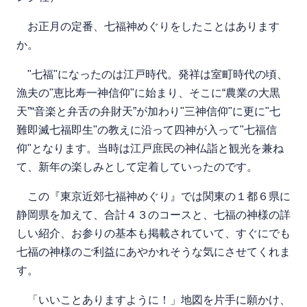
お正月の定番、七福神めぐりをしたことはあります
か。
"七福"になったのは江戸時代。発祥は室町時代の頃、
漁夫の"恵比寿一神信仰"に始まり、そこに“農業の大黒
天”“音楽と弁舌の弁財天”が加わり"三神信仰"に更に"七
難即滅七福即生"の教えに沿って四神が入って"七福信
仰"となります。当時は江戸庶民の神仏詣と観光を兼ね
て、新年の楽しみとして定着していったのです。
この『東京近郊七福神めぐり』では関東の１都６県に
静岡県を加えて、合計４３のコースと、七福の神様の詳
しい紹介、お参りの基本も掲載されていて、すぐにでも
七福の神様のご利益にあやかれそうな気にさせてくれま
す。
「いいことありますように！」地図を片手に願かけ、