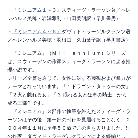
・
『ミレニアム１～３』
スティーグ・ラーソン著／ヘレ
ンハルメ美穂・岩澤雅利・山田美明訳（早川書房）
・
『ミレニアム４～６』
ダヴィド・ラーゲルクランツ著
／ヘレンハルメ美穂・羽根由・久山葉子訳（早川書房）
『ミレニアム』（Ｍｉｌｌｅｎｎｉｕｍ）シリーズ
は、スウェーデンの作家スティーグ・ラーソンによる推
理小説です。
シリーズ全篇を通じて、女性に対する蔑視および暴力が
テーマとなっています。「１ドラゴン・タトゥーの女」
「２火と戯れる女」「３ 眠れる女と狂卓の騎士」から
成る三部作です。
『ミレニアム』３部作の執筆を終えたスティーグ・ラ
ーソンはその後、第一部の刊行を見届けることなく、２
００４年１１月に享年５０歳でこの世を去りました。別
の作家、ダヴィド・ラーゲルクランツによる続編とし