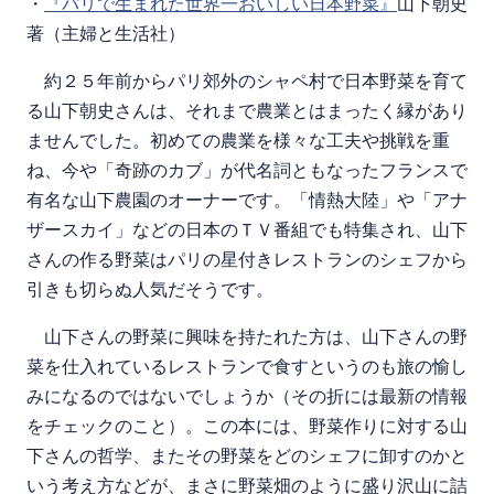
・
『パリで生まれた世界一おいしい日本野菜』
山下朝史
著（主婦と生活社）
約２５年前からパリ郊外のシャペ村で日本野菜を育て
る山下朝史さんは、それまで農業とはまったく縁があり
ませんでした。初めての農業を様々な工夫や挑戦を重
ね、今や「奇跡のカブ」が代名詞ともなったフランスで
有名な山下農園のオーナーです。「情熱大陸」や「アナ
ザースカイ」などの日本のＴＶ番組でも特集され、山下
さんの作る野菜はパリの星付きレストランのシェフから
引きも切らぬ人気だそうです。
山下さんの野菜に興味を持たれた方は、山下さんの野
菜を仕入れているレストランで食すというのも旅の愉し
みになるのではないでしょうか（その折には最新の情報
をチェックのこと）。この本には、野菜作りに対する山
下さんの哲学、またその野菜をどのシェフに卸すのかと
いう考え方などが、まさに野菜畑のように盛り沢山に詰