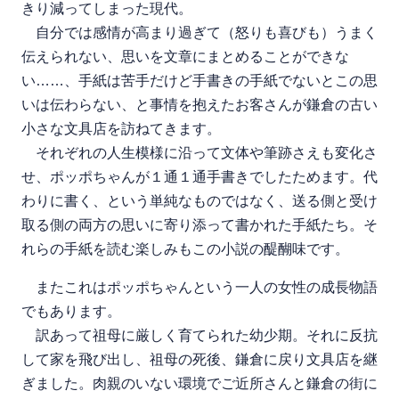
きり減ってしまった現代。
自分では感情が高まり過ぎて（怒りも喜びも）うまく
伝えられない、思いを文章にまとめることができな
い……、手紙は苦手だけど手書きの手紙でないとこの思
いは伝わらない、と事情を抱えたお客さんが鎌倉の古い
小さな文具店を訪ねてきます。
それぞれの人生模様に沿って文体や筆跡さえも変化さ
せ、ポッポちゃんが１通１通手書きでしたためます。代
わりに書く、という単純なものではなく、送る側と受け
取る側の両方の思いに寄り添って書かれた手紙たち。そ
れらの手紙を読む楽しみもこの小説の醍醐味です。
またこれはポッポちゃんという一人の女性の成長物語
でもあります。
訳あって祖母に厳しく育てられた幼少期。それに反抗
して家を飛び出し、祖母の死後、鎌倉に戻り文具店を継
ぎました。肉親のいない環境でご近所さんと鎌倉の街に