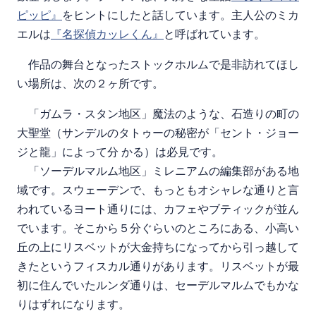
ピッピ』
をヒントにしたと話しています。主人公のミカ
エルは
『名探偵カッレくん』
と呼ばれています。
作品の舞台となったストックホルムで是非訪れてほし
い場所は、次の２ヶ所です。
「ガムラ・スタン地区」魔法のような、石造りの町の
大聖堂（サンデルのタトゥーの秘密が「セント・ジョー
ジと龍」によって分 かる）は必見です。
「ソーデルマルム地区」ミレニアムの編集部がある地
域です。スウェーデンで、もっともオシャレな通りと言
われているヨート通りには、カフェやブティックが並ん
でいます。そこから５分ぐらいのところにある、小高い
丘の上にリスベットが大金持ちになってから引っ越して
きたというフィスカル通りがあります。リスベットが最
初に住んでいたルンダ通りは、セーデルマルムでもかな
りはずれになります。