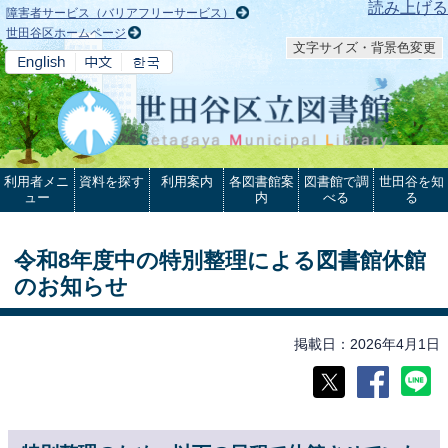
本文へ
読み上げる
障害者サービス（バリアフリーサービス）
世田谷区ホームページ
文字サイズ・背景色変更
利用者メニ
資料を探す
利用案内
各図書館案
図書館で調
世田谷を知
ュー
内
べる
る
令和8年度中の特別整理による図書館休館
のお知らせ
掲載日
2026年4月1日