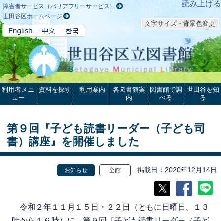
本文へ
読み上げる
障害者サービス（バリアフリーサービス）
世田谷区ホームページ
文字サイズ・背景色変更
利用者メニ
資料を探す
利用案内
各図書館案
図書館で調
世田谷を知
ュー
内
べる
る
第９回『子ども読書リーダー（子ども司
書）講座』を開催しました
掲載日
2020年12月14日
お知らせ
全館
令和２年１１月１５日・２２日（ともに日曜日、１３
時から１６時）に、第９回『子ども読書リーダー（子ど