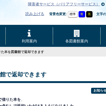
障害者サービス（バリアフリーサービス）
読み上げる
背景色変更
文字
標準
青
黒
利用案内
各図書館案内
りた本を図書館で返却できます
書館で返却できます
お知ら
で借りた本を
、
ー含む）で返却いただけるようになりました。