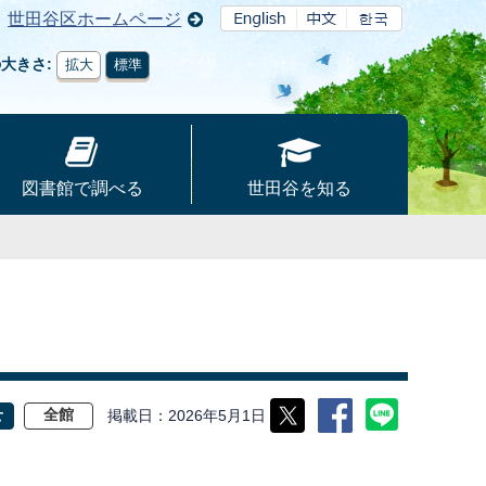
世田谷区ホームページ
の大きさ
拡大
標準
図書館で調べる
世田谷を知る
掲載日
2026年5月1日
せ
全館