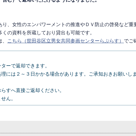
あり、女性のエンパワーメントの推進やＤＶ防止の啓発など重
多くの資料を所蔵しており貸出も可能です。
は、
こちら（世田谷区立男女共同参画センターらぷらす）
でご
ンターで返却できます。
処理には２～３日かかる場合があります。ご承知おきお願いし
。
ぷらすへ直接ご返却ください。
ません。