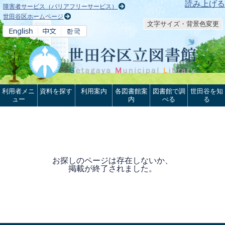
本文へ
読み上げる
障害者サービス（バリアフリーサービス）
世田谷区ホームページ
文字サイズ・背景色変更
利用者メニ
資料を探す
利用案内
各図書館案
図書館で調
世田谷を知
ュー
内
べる
る
お探しのページは存在しないか、
掲載が終了されました。