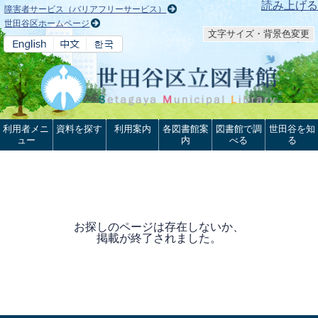
本文へ
読み上げる
障害者サービス（バリアフリーサービス）
世田谷区ホームページ
文字サイズ・背景色変更
利用者メニ
資料を探す
利用案内
各図書館案
図書館で調
世田谷を知
ュー
内
べる
る
お探しのページは存在しないか、
掲載が終了されました。