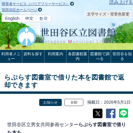
本文へ
読み上げる
障害者サービス（バリアフリーサービス）
世田谷区ホームページ
文字サイズ・背景色変更
利用者メニ
資料を探す
利用案内
各図書館案
図書館で調
世田谷を知
ュー
内
べる
る
らぷらす図書室で借りた本を図書館で返
却できます
掲載日
2026年5月1日
お知らせ
全館
世田谷区立男女共同参画センター
らぷらす図書室で借り
た本を
、