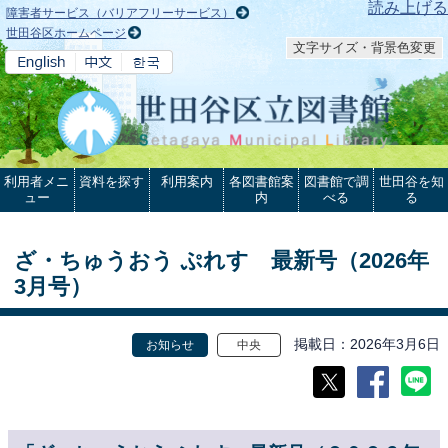
本文へ
読み上げる
障害者サービス（バリアフリーサービス）
世田谷区ホームページ
文字サイズ・背景色変更
利用者メニ
資料を探す
利用案内
各図書館案
図書館で調
世田谷を知
ュー
内
べる
る
ざ・ちゅうおう ぷれす 最新号（2026年
3月号）
掲載日
2026年3月6日
お知らせ
中央