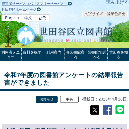
本文へ
読み上げる
障害者サービス（バリアフリーサービス）
世田谷区ホームページ
文字サイズ・背景色変更
利用者メニ
資料を探す
利用案内
各図書館案
図書館で調
世田谷を知
ュー
内
べる
る
令和7年度の図書館アンケートの結果報告
書ができました
掲載日
2026年4月28日
お知らせ
中央