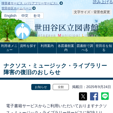
本文へ
読み上げる
障害者サービス（バリアフリーサービス）
世田谷区ホームページ
文字サイズ・背景色変更
利用者メニ
資料を探す
利用案内
各図書館案
図書館で調
世田谷を知
ュー
内
べる
る
ナクソス・ミュージック・ライブラリー
障害の復旧のおしらせ
掲載日
2025年9月24日
お知らせ
全館
電子書籍サービスからご利用いただいておりますナクソ
ス・ミュージック・ライブラリーサービスに9/19より、