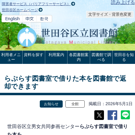
本文へ
読み上げる
障害者サービス（バリアフリーサービス）
世田谷区ホームページ
文字サイズ・背景色変更
利用者メニ
資料を探す
利用案内
各図書館案
図書館で調
世田谷を知
ュー
内
べる
る
らぷらす図書室で借りた本を図書館で返
却できます
掲載日
2026年5月1日
お知らせ
全館
世田谷区立男女共同参画センター
らぷらす図書室で借り
た本を
、