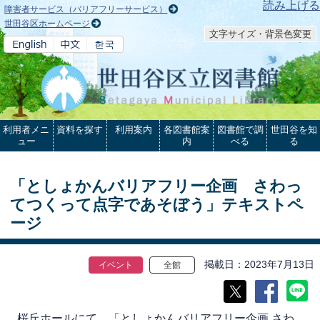
本文へ
読み上げる
障害者サービス（バリアフリーサービス）
世田谷区ホームページ
文字サイズ・背景色変更
利用者メニ
資料を探す
利用案内
各図書館案
図書館で調
世田谷を知
ュー
内
べる
る
「としょかんバリアフリー企画 さわっ
てつくって点字であそぼう」テキストペ
ージ
掲載日
2023年7月13日
イベント
全館
桜丘ホールにて、「としょかんバリアフリー企画 さわ