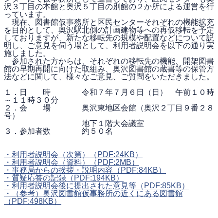
沢３丁目の本館と奥沢５丁目の別館の２か所による運営を行
っています。
現在、図書館仮事務所と区民センターそれぞれの機能拡充
を目的として、奥沢駅北側の計画建物等への再仮移転を予定
しておりますが、新たな移転先の規模や配置などについて説
明し、ご意見を伺う場として、利用者説明会を以下の通り実
施しました。
参加された方からは、それぞれの移転先の機能、開架図書
館の早期再開に向けた取組み、奥沢図書館の蔵書等の保管方
法などに関して、様々なご意見、ご質問をいただきました。
１．日 時 令和７年７月６日（日） 午前１０時
～１１時３０分
２．会 場 奥沢東地区会館（奥沢２丁目９番２８
号）
地下１階大会議室
３．参加者数 約５０名
・利用者説明会（次第）
（PDF:24KB）
・利用者説明会（資料）
（PDF:2MB）
・事務局からの挨拶・説明内容
（PDF:84KB）
・質疑応答の記録
（PDF:194KB）
・利用者説明会後に提出された意見等
（PDF:85KB）
・（参考）奥沢図書館仮事務所の近くにある図書館
（PDF:498KB）