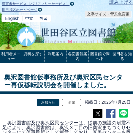
本文へ
読み上げる
障害者サービス（バリアフリーサービス）
世田谷区ホームページ
文字サイズ・背景色変更
利用者メニ
資料を探す
利用案内
各図書館案
図書館で調
世田谷を知
ュー
内
べる
る
奥沢図書館仮事務所及び奥沢区民センタ
ー再仮移転説明会を開催しました。
掲載日
2025年7月25日
お知らせ
全館
奥沢図書館及び奥沢区民センターは、従前の施設の耐震不
足により、奥沢図書館は、奥沢３丁目の旧奥沢まちづくりセ
ンターにて仮事務所として運営しており、区民センターも奥