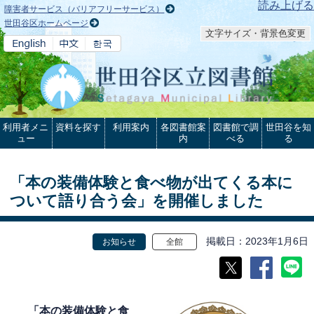
本文へ
読み上げる
障害者サービス（バリアフリーサービス）
世田谷区ホームページ
文字サイズ・背景色変更
利用者メニ
資料を探す
利用案内
各図書館案
図書館で調
世田谷を知
ュー
内
べる
る
「本の装備体験と食べ物が出てくる本に
ついて語り合う会」を開催しました
掲載日
2023年1月6日
お知らせ
全館
「本の装備体験と食