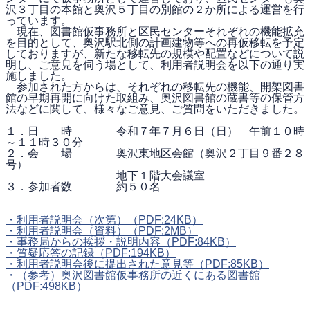
沢３丁目の本館と奥沢５丁目の別館の２か所による運営を行
っています。
現在、図書館仮事務所と区民センターそれぞれの機能拡充
を目的として、奥沢駅北側の計画建物等への再仮移転を予定
しておりますが、新たな移転先の規模や配置などについて説
明し、ご意見を伺う場として、利用者説明会を以下の通り実
施しました。
参加された方からは、それぞれの移転先の機能、開架図書
館の早期再開に向けた取組み、奥沢図書館の蔵書等の保管方
法などに関して、様々なご意見、ご質問をいただきました。
１．日 時 令和７年７月６日（日） 午前１０時
～１１時３０分
２．会 場 奥沢東地区会館（奥沢２丁目９番２８
号）
地下１階大会議室
３．参加者数 約５０名
・利用者説明会（次第）
（PDF:24KB）
・利用者説明会（資料）
（PDF:2MB）
・事務局からの挨拶・説明内容
（PDF:84KB）
・質疑応答の記録
（PDF:194KB）
・利用者説明会後に提出された意見等
（PDF:85KB）
・（参考）奥沢図書館仮事務所の近くにある図書館
（PDF:498KB）