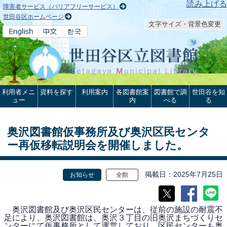
本文へ
読み上げる
障害者サービス（バリアフリーサービス）
世田谷区ホームページ
文字サイズ・背景色変更
利用者メニ
資料を探す
利用案内
各図書館案
図書館で調
世田谷を知
ュー
内
べる
る
奥沢図書館仮事務所及び奥沢区民センタ
ー再仮移転説明会を開催しました。
掲載日
2025年7月25日
お知らせ
全館
奥沢図書館及び奥沢区民センターは、従前の施設の耐震不
足により、奥沢図書館は、奥沢３丁目の旧奥沢まちづくりセ
ンターにて仮事務所として運営しており、区民センターも奥