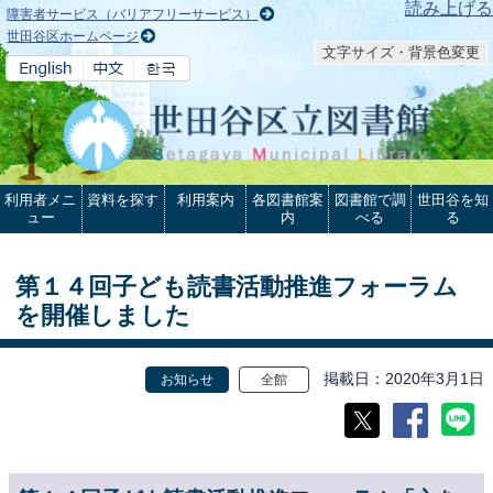
本文へ
読み上げる
障害者サービス（バリアフリーサービス）
世田谷区ホームページ
文字サイズ・背景色変更
利用者メニ
資料を探す
利用案内
各図書館案
図書館で調
世田谷を知
ュー
内
べる
る
第１４回子ども読書活動推進フォーラム
を開催しました
掲載日
2020年3月1日
お知らせ
全館