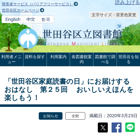
本文へ
読み上げる
障害者サービス（バリアフリーサービス）
世田谷区ホームページ
文字サイズ・背景色変更
利用者メニ
資料を探す
利用案内
各図書館案
図書館で調
世田谷を知
ュー
内
べる
る
「世田谷区家庭読書の日」にお届けする
おはなし 第２５回 おいしいえほんを
楽しもう！
掲載日
2020年3月23日
お知らせ
全館