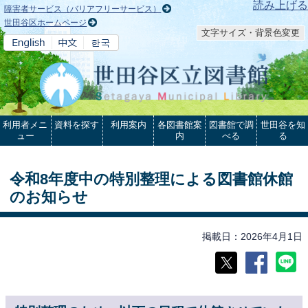
本文へ
読み上げる
障害者サービス（バリアフリーサービス）
世田谷区ホームページ
文字サイズ・背景色変更
利用者メニ
資料を探す
利用案内
各図書館案
図書館で調
世田谷を知
ュー
内
べる
る
令和8年度中の特別整理による図書館休館
のお知らせ
掲載日
2026年4月1日