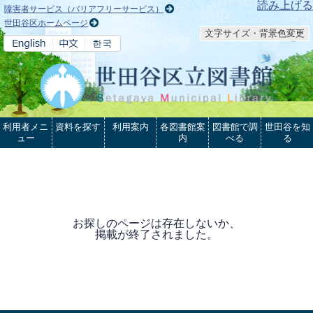
本文へ
読み上げる
障害者サービス（バリアフリーサービス）
世田谷区ホームページ
文字サイズ・背景色変更
利用者メニ
資料を探す
利用案内
各図書館案
図書館で調
世田谷を知
ュー
内
べる
る
お探しのページは存在しないか、
掲載が終了されました。