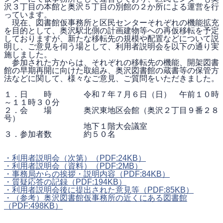
沢３丁目の本館と奥沢５丁目の別館の２か所による運営を行
っています。
現在、図書館仮事務所と区民センターそれぞれの機能拡充
を目的として、奥沢駅北側の計画建物等への再仮移転を予定
しておりますが、新たな移転先の規模や配置などについて説
明し、ご意見を伺う場として、利用者説明会を以下の通り実
施しました。
参加された方からは、それぞれの移転先の機能、開架図書
館の早期再開に向けた取組み、奥沢図書館の蔵書等の保管方
法などに関して、様々なご意見、ご質問をいただきました。
１．日 時 令和７年７月６日（日） 午前１０時
～１１時３０分
２．会 場 奥沢東地区会館（奥沢２丁目９番２８
号）
地下１階大会議室
３．参加者数 約５０名
・利用者説明会（次第）
（PDF:24KB）
・利用者説明会（資料）
（PDF:2MB）
・事務局からの挨拶・説明内容
（PDF:84KB）
・質疑応答の記録
（PDF:194KB）
・利用者説明会後に提出された意見等
（PDF:85KB）
・（参考）奥沢図書館仮事務所の近くにある図書館
（PDF:498KB）