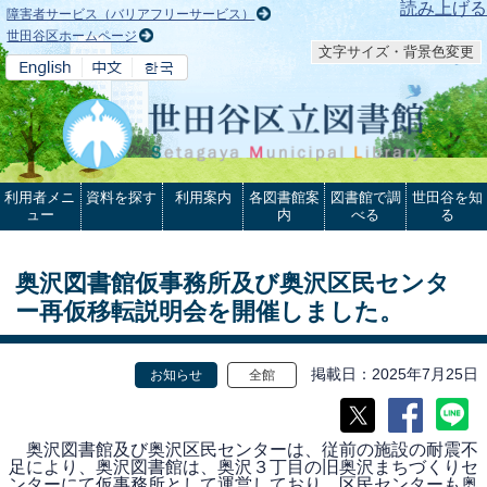
本文へ
読み上げる
障害者サービス（バリアフリーサービス）
世田谷区ホームページ
文字サイズ・背景色変更
利用者メニ
資料を探す
利用案内
各図書館案
図書館で調
世田谷を知
ュー
内
べる
る
奥沢図書館仮事務所及び奥沢区民センタ
ー再仮移転説明会を開催しました。
掲載日
2025年7月25日
お知らせ
全館
奥沢図書館及び奥沢区民センターは、従前の施設の耐震不
足により、奥沢図書館は、奥沢３丁目の旧奥沢まちづくりセ
ンターにて仮事務所として運営しており、区民センターも奥