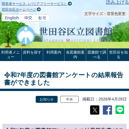
本文へ
読み上げる
障害者サービス（バリアフリーサービス）
世田谷区ホームページ
文字サイズ・背景色変更
利用者メニ
資料を探す
利用案内
各図書館案
図書館で調
世田谷を知
ュー
内
べる
る
令和7年度の図書館アンケートの結果報告
書ができました
掲載日
2026年4月28日
お知らせ
中央