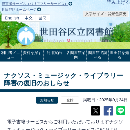
本文へ
読み上げる
障害者サービス（バリアフリーサービス）
世田谷区ホームページ
文字サイズ・背景色変更
利用者メニ
資料を探す
利用案内
各図書館案
図書館で調
世田谷を知
ュー
内
べる
る
ナクソス・ミュージック・ライブラリー
障害の復旧のおしらせ
掲載日
2025年9月24日
お知らせ
全館
電子書籍サービスからご利用いただいておりますナクソ
ス・ミュージック・ライブラリーサービスに9/19より、