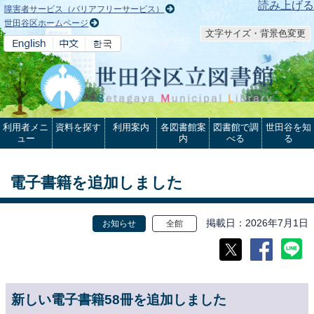
本文へ
読み上げる
障害者サービス（バリアフリーサービス）
世田谷区ホームページ
文字サイズ・背景色変更
利用者メニ
資料を探す
利用案内
各図書館案
図書館で調
世田谷を知
ュー
内
べる
る
電子書籍を追加しました
掲載日
2026年7月1日
お知らせ
全館
新しい電子書籍58冊を追加しました