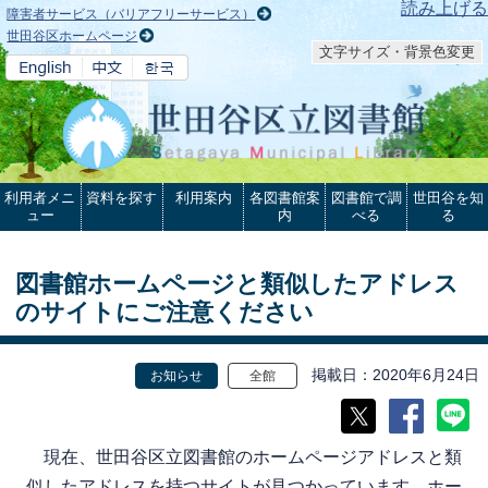
本文へ
読み上げる
障害者サービス（バリアフリーサービス）
世田谷区ホームページ
文字サイズ・背景色変更
利用者メニ
資料を探す
利用案内
各図書館案
図書館で調
世田谷を知
ュー
内
べる
る
図書館ホームページと類似したアドレス
のサイトにご注意ください
掲載日
2020年6月24日
お知らせ
全館
現在、世田谷区立図書館のホームページアドレスと類
似したアドレスを持つサイトが見つかっています。ホー