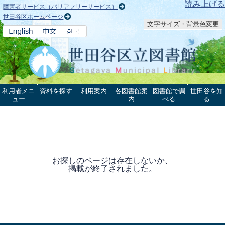
本文へ
読み上げる
障害者サービス（バリアフリーサービス）
世田谷区ホームページ
文字サイズ・背景色変更
利用者メニ
資料を探す
利用案内
各図書館案
図書館で調
世田谷を知
ュー
内
べる
る
お探しのページは存在しないか、
掲載が終了されました。