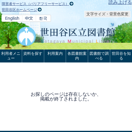
本文へ
読み上げる
障害者サービス（バリアフリーサービス）
世田谷区ホームページ
文字サイズ・背景色変更
利用者メニ
資料を探す
利用案内
各図書館案
図書館で調
世田谷を知
ュー
内
べる
る
お探しのページは存在しないか、
掲載が終了されました。