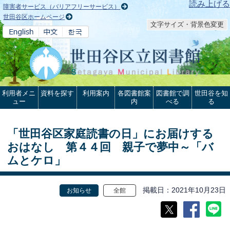
本文へ
読み上げる
障害者サービス（バリアフリーサービス）
世田谷区ホームページ
文字サイズ・背景色変更
利用者メニ
資料を探す
利用案内
各図書館案
図書館で調
世田谷を知
ュー
内
べる
る
「世田谷区家庭読書の日」にお届けする
おはなし 第４４回 親子で夢中～「バ
ムとケロ」
掲載日
2021年10月23日
お知らせ
全館