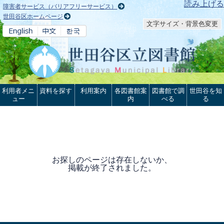
本文へ
読み上げる
障害者サービス（バリアフリーサービス）
世田谷区ホームページ
文字サイズ・背景色変更
利用者メニ
資料を探す
利用案内
各図書館案
図書館で調
世田谷を知
ュー
内
べる
る
お探しのページは存在しないか、
掲載が終了されました。