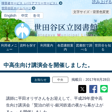
本文へ
読み上げる
障害者サービス（バリアフリーサービス）
世田谷区ホームページ
文字サイズ・背景色変更
利用者メニ
資料を探す
利用案内
各図書館案
図書館で調
世田谷を知
ュー
内
べる
る
中高生向け講演会を開催しました。
掲載日
2017年8月28日
お知らせ
中央
講師に平田オリザさんをお迎えして、平成29年度中高
生向け講演会「賢治の祈り-銀河鉄道の夜から幕が上が
るへ-」を開催しました。