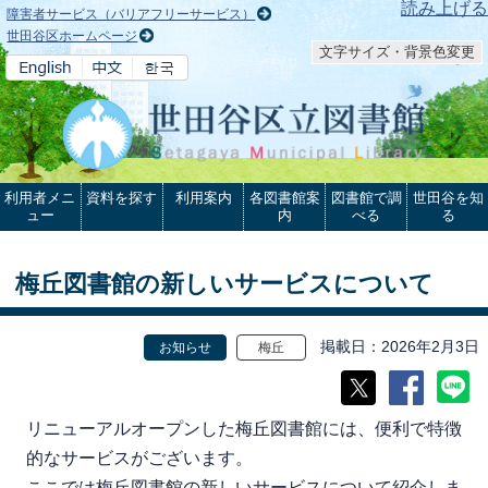
本文へ
読み上げる
障害者サービス（バリアフリーサービス）
世田谷区ホームページ
文字サイズ・背景色変更
利用者メニ
資料を探す
利用案内
各図書館案
図書館で調
世田谷を知
ュー
内
べる
る
梅丘図書館の新しいサービスについて
掲載日
2026年2月3日
お知らせ
梅丘
リニューアルオープンした梅丘図書館には、便利で特徴
的なサービスがございます。
ここでは梅丘図書館の新しいサービスについて紹介しま