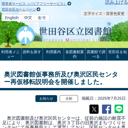
本文へ
読み上げる
障害者サービス（バリアフリーサービス）
世田谷区ホームページ
文字サイズ・背景色変更
利用者メニ
資料を探す
利用案内
各図書館案
図書館で調
世田谷を知
ュー
内
べる
る
奥沢図書館仮事務所及び奥沢区民センタ
ー再仮移転説明会を開催しました。
掲載日
2025年7月25日
お知らせ
全館
奥沢図書館及び奥沢区民センターは、従前の施設の耐震不
足により、奥沢図書館は、奥沢３丁目の旧奥沢まちづくりセ
ンターにて仮事務所として運営しており、区民センターも奥