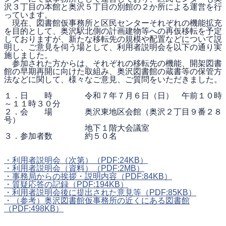
沢３丁目の本館と奥沢５丁目の別館の２か所による運営を行
っています。
現在、図書館仮事務所と区民センターそれぞれの機能拡充
を目的として、奥沢駅北側の計画建物等への再仮移転を予定
しておりますが、新たな移転先の規模や配置などについて説
明し、ご意見を伺う場として、利用者説明会を以下の通り実
施しました。
参加された方からは、それぞれの移転先の機能、開架図書
館の早期再開に向けた取組み、奥沢図書館の蔵書等の保管方
法などに関して、様々なご意見、ご質問をいただきました。
１．日 時 令和７年７月６日（日） 午前１０時
～１１時３０分
２．会 場 奥沢東地区会館（奥沢２丁目９番２８
号）
地下１階大会議室
３．参加者数 約５０名
・利用者説明会（次第）
（PDF:24KB）
・利用者説明会（資料）
（PDF:2MB）
・事務局からの挨拶・説明内容
（PDF:84KB）
・質疑応答の記録
（PDF:194KB）
・利用者説明会後に提出された意見等
（PDF:85KB）
・（参考）奥沢図書館仮事務所の近くにある図書館
（PDF:498KB）