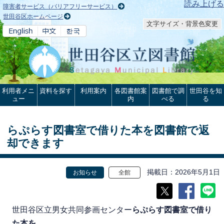
本文へ
読み上げる
障害者サービス（バリアフリーサービス）
世田谷区ホームページ
文字サイズ・背景色変更
利用者メニ
資料を探す
利用案内
各図書館案
図書館で調
世田谷を知
ュー
内
べる
る
らぷらす図書室で借りた本を図書館で返
却できます
掲載日
2026年5月1日
お知らせ
全館
世田谷区立男女共同参画センター
らぷらす図書室で借り
た本を
、