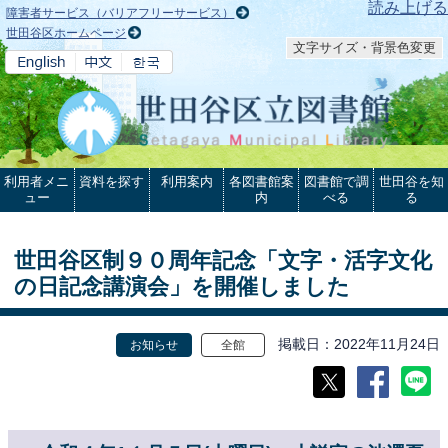
本文へ
読み上げる
障害者サービス（バリアフリーサービス）
世田谷区ホームページ
文字サイズ・背景色変更
利用者メニ
資料を探す
利用案内
各図書館案
図書館で調
世田谷を知
ュー
内
べる
る
世田谷区制９０周年記念「文字・活字文化
の日記念講演会」を開催しました
掲載日
2022年11月24日
お知らせ
全館