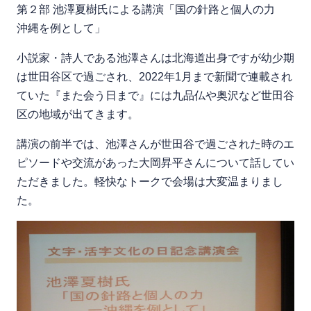
第２部 池澤夏樹氏による講演「国の針路と個人の力
沖縄を例として」
小説家・詩人である池澤さんは北海道出身ですが幼少期
は世田谷区で過ごされ、2022年1月まで新聞で連載され
ていた『また会う日まで』には九品仏や奥沢など世田谷
区の地域が出てきます。
講演の前半では、池澤さんが世田谷で過ごされた時のエ
ピソードや交流があった大岡昇平さんについて話してい
ただきました。軽快なトークで会場は大変温まりまし
た。