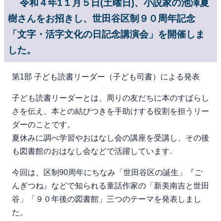
令和４年1１月５日(土曜日)、小説家の池澤夏
樹さんをお招きし、世田谷区制９０周年記念
「文字・活字文化の日記念講演会」を開催しま
した。
第1部 子ども読書リーダー（子ども司書）による発表
子ども読書リーダーとは、周りの友だちに本のすばらし
さを伝え、本との結びつきを手助けする役割を担うリー
ダーのことです。
夏休みに調べ学習やおはなし会の講座を受講し、その後
も図書館のおはなし会などで活躍しています.
今回は、区制90周年にちなみ「世田谷区の誕生」『ご
んぎつね』などで知られる童話作家の「新美南吉と世田
谷」「９０年後の図書館」三つのテーマを発表しまし
た。