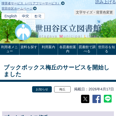
本文へ
読み上げる
障害者サービス（バリアフリーサービス）
世田谷区ホームページ
文字サイズ・背景色変更
利用者メニ
資料を探す
利用案内
各図書館案
図書館で調
世田谷を知
ュー
内
べる
る
ブックボックス梅丘のサービスを開始し
ました
掲載日
2026年4月17日
お知らせ
梅丘