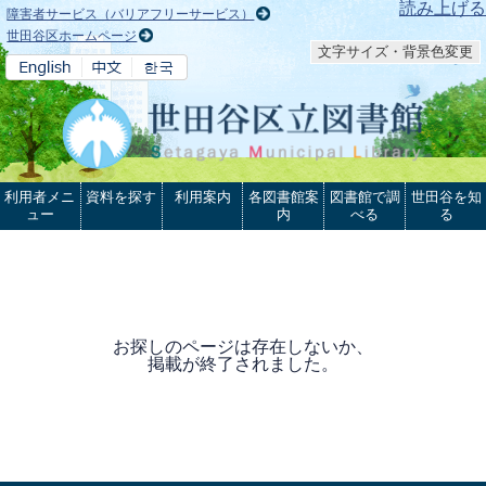
本文へ
読み上げる
障害者サービス（バリアフリーサービス）
世田谷区ホームページ
文字サイズ・背景色変更
利用者メニ
資料を探す
利用案内
各図書館案
図書館で調
世田谷を知
ュー
内
べる
る
お探しのページは存在しないか、
掲載が終了されました。