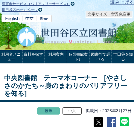
本文へ
読み上げる
障害者サービス（バリアフリーサービス）
世田谷区ホームページ
文字サイズ・背景色変更
利用者メニ
資料を探す
利用案内
各図書館案
図書館で調
世田谷を知
ュー
内
べる
る
中央図書館 テーマ本コーナー [やさし
さのかたち～身のまわりのバリアフリー
を知る]
掲載日
2026年3月27日
展示
中央