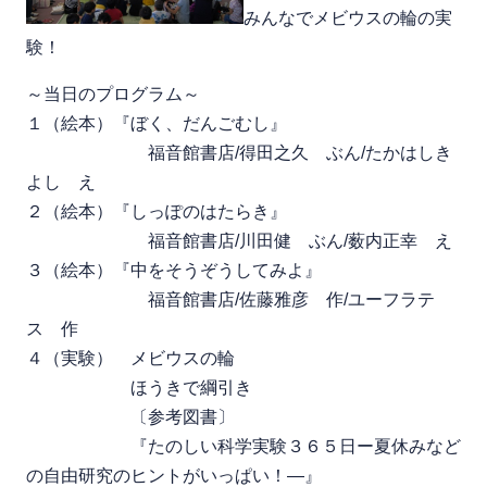
みんなでメビウスの輪の実
験！
～当日のプログラム～
１（絵本）『ぼく、だんごむし』
福音館書店/得田之久 ぶん/たかはしき
よし え
２（絵本）『しっぽのはたらき』
福音館書店/川田健 ぶん/薮内正幸 え
３（絵本）『中をそうぞうしてみよ』
福音館書店/佐藤雅彦 作/ユーフラテ
ス 作
４（実験） メビウスの輪
ほうきで綱引き
〔参考図書〕
『たのしい科学実験３６５日ー夏休みなど
の自由研究のヒントがいっぱい！―』