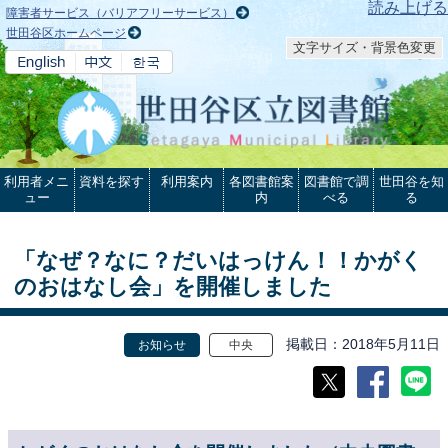
本文へ
読み上げる
障害者サービス（バリアフリーサービス）
世田谷区ホームページ
文字サイズ・背景色変更
利用者メニ
資料を探す
利用案内
各図書館案
図書館で調
世田谷を知
ュー
内
べる
る
「なぜ？なに？だいはっけん！！かがく
のおはなし会」を開催しました
掲載日
2018年5月11日
お知らせ
中央