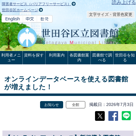
本文へ
読み上げる
障害者サービス（バリアフリーサービス）
世田谷区ホームページ
文字サイズ・背景色変更
利用者メニ
資料を探す
利用案内
各図書館案
図書館で調
世田谷を知
ュー
内
べる
る
オンラインデータベースを使える図書館
が増えました！
掲載日
2026年7月3日
お知らせ
全館