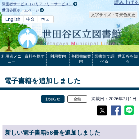
本文へ
読み上げる
障害者サービス（バリアフリーサービス）
世田谷区ホームページ
文字サイズ・背景色変更
利用者メニ
資料を探す
利用案内
各図書館案
図書館で調
世田谷を知
ュー
内
べる
る
電子書籍を追加しました
掲載日
2026年7月1日
お知らせ
全館
新しい電子書籍58冊を追加しました