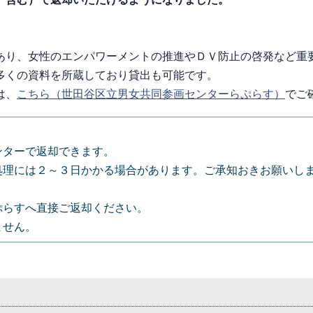
あり、女性のエンパワーメントの推進やＤＶ防止の啓発など重
多くの資料を所蔵しており貸出も可能です。
は、
こちら（世田谷区立男女共同参画センターらぷらす）
でご
ンターで返却できます。
処理には２～３日かかる場合があります。ご承知おきお願いし
。
ぷらすへ直接ご返却ください。
ません。