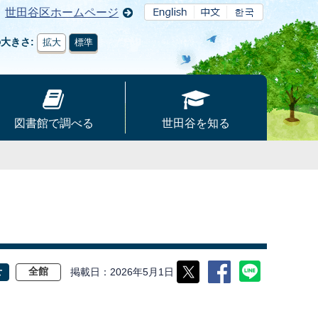
世田谷区ホームページ
の大きさ
拡大
標準
図書館で調べる
世田谷を知る
掲載日
2026年5月1日
せ
全館