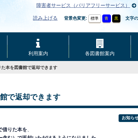
障害者サービス（バリアフリーサービス）
読み上げる
背景色変更
文字
標準
青
黒
利用案内
各図書館案内
りた本を図書館で返却できます
書館で返却できます
お知ら
で借りた本を
、
ー含む）で返却いただけるようになりました。